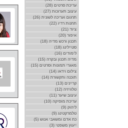
עריכת סרטים (28)
עיצוב תערוכות (27)
תרגום ועריכה לשונית (26)
תחנות רדיו (22)
ציוד (21)
איפור (20)
תכנון ורכש מדיה (18)
סטיילינג (18)
לימודים (16)
מדיה תכנון ובקרה (15)
מאגרי תמונות וסרטים (15)
צילום וידאו (14)
תוכנה ותקשורת (14)
קריינים (13)
טלוויזיה (12)
עיצוב שיער (11)
עריכת מוסיקה (10)
ליהוק (9)
טלמרקטינג (9)
כח אדם ומשאבי אנוש (5)
ייעוץ משפטי (3)