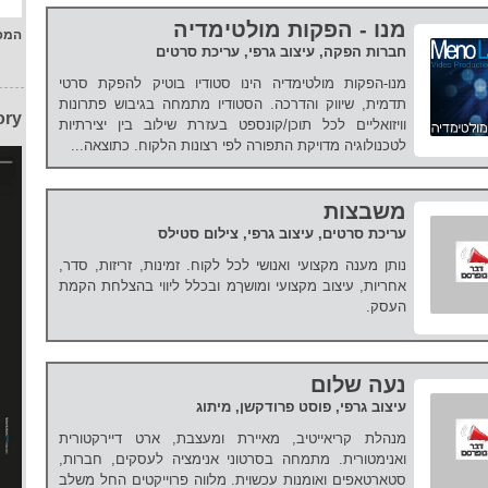
מנו - הפקות מולטימדיה
המפ
חברות הפקה, עיצוב גרפי, עריכת סרטים
מנו-הפקות מולטימדיה הינו סטודיו בוטיק להפקת סרטי
תדמית, שיווק והדרכה. הסטודיו מתמחה בגיבוש פתרונות
ory
וויזואליים לכל תוכן/קונספט בעזרת שילוב בין יצירתיות
לטכנולוגיה מדויקת התפורה לפי רצונות הלקוח. כתוצאה...
משבצות
עריכת סרטים, עיצוב גרפי, צילום סטילס
נותן מענה מקצועי ואנושי לכל לקוח. זמינות, זריזות, סדר,
אחריות, עיצוב מקצועי ומושךמ ובכלל ליווי בהצלחת הקמת
העסק.
נעה שלום
עיצוב גרפי, פוסט פרודקשן, מיתוג
מנהלת קריאייטיב, מאיירת ומעצבת, ארט דיירקטורית
ואנימטורית. מתמחה בסרטוני אנימציה לעסקים, חברות,
סטארטאפים ואומנות עכשוית. מלווה פרוייקטים החל משלב