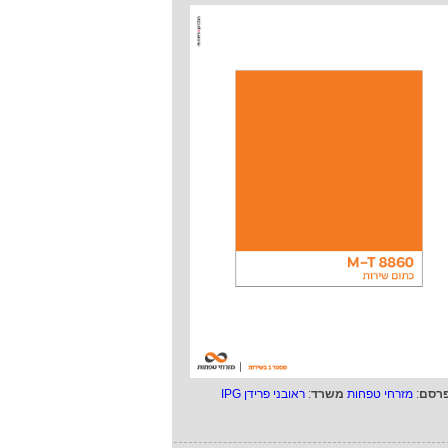
רסם
:
מזרחי טפחות
משרד
:
ראובני פרידן IPG