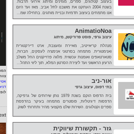
בעיצוב קטלוגים, ספרים, מגזינים ומיתוג אירועי תרבות.
בשנת 2004 העתקנו את מושבנו לתל אביב. מאז ועד היום
אנו מתמחים בעיצוב תדמיות ובניית מותגים. בתחילה שמ...
AnimatioNoa
עיצוב גרפי, פוסט פרודקשן, מיתוג
מנהלת קריאייטיב, מאיירת ומעצבת, ארט דיירקטורית
ואנימטורית. מתמחה בסרטוני אנימציה לעסקים, חברות,
סטארטאפים ואומנות עכשוית. מלווה פרוייקטים החל משלב
הרעיון הראשוני ועד ליצירת הסרטון המלא, תוך ליווי התהל...
המפ
צוות
אור-ניב
אטי
בתי דפוס, עיצוב גרפי
דניא
לופ
בית הדפוס הוקם בשנת 1979 נותן שירותים של גרפיקה,
הדפסות דיגיטליות, פוסטרים מתמחה בעיקר בהדפסת
ספרים וקטלוגים. השירות שלנו מקצועי מהיר ותחרותי לשוק.
ext
גזר - תקשורת שיווקית