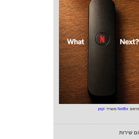
רסם
:
Netflix
משרד
:
prpl
ם שירות