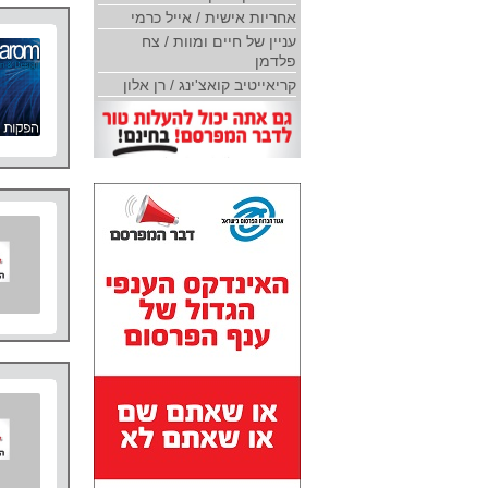
אחריות אישית / אייל כרמי
עניין של חיים ומוות / צח
פלדמן
קריאייטיב קואצ'ינג / רן אלון