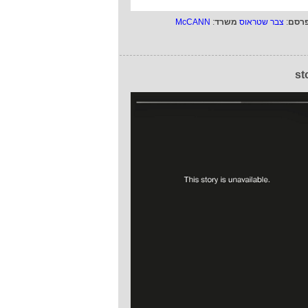
רסם
:
צבר שטראוס
משרד
:
McCANN
st