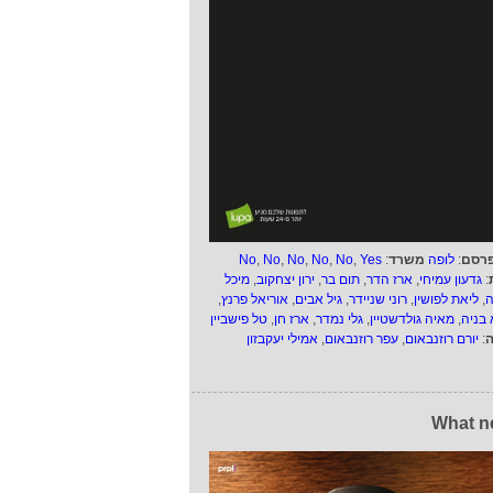
רסם
:
לופה
משרד
:
Yes
,
No
,
No
,
No
,
No
,
No
:
גדעון עמיחי
,
ארז הדר
,
תום בר
,
ירון יצחקוב
,
מיכל
ה
,
ליאת לפושין
,
רוני שניידר
,
גיל אבים
,
אוריאל פרנץ
,
 בניה
,
מאיה גולדשטיין
,
גלי נמדר
,
ארז חן
,
טל פישביין
ה
:
יורם רוזנבאום
,
עפר רוזנבאום
,
אמילי יעקבזון
What n