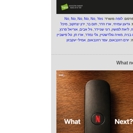
רסם
:
לופה
משרד
:
Yes
,
No
,
No
,
No
,
No
,
No
:
גדעון עמיחי
,
ארז הדר
,
תום בר
,
ירון יצחקוב
,
מיכל
ה
,
ליאת לפושין
,
רוני שניידר
,
גיל אבים
,
אוריאל פרנץ
,
 בניה
,
מאיה גולדשטיין
,
גלי נמדר
,
ארז חן
,
טל פישביין
ה
:
יורם רוזנבאום
,
עפר רוזנבאום
,
אמילי יעקבזון
What n