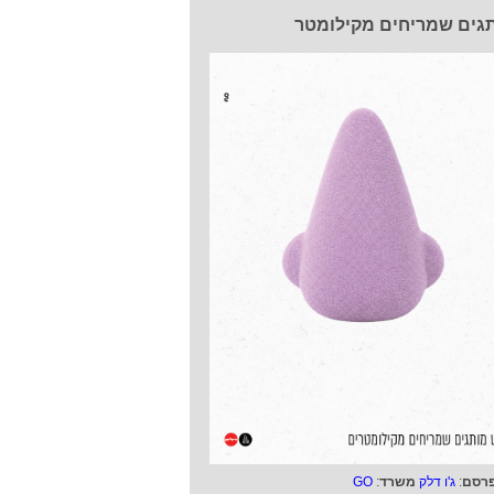
גים שמריחים מקילומטר
רסם
:
ג'ו דלק
משרד
:
GO