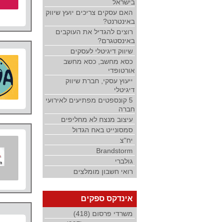
בישראל
האם עסקים צריכים יועץ שיווק
באינטרנט?
רוצים להגדיל את העוקבים
באינסטגרם?
שיווק דיגיטלי לעסקים
כסא מחשב, כסא מחשב
אורטופדי
ייעוץ עסקי, חברת שיווק
דיגיטלי
5 קונספטים מפתיעים לאירועי
חברה
עיצוב מנצח לא מחליפים
סמסונייט באח הגדול
יח"צ
Brandstorm
גולברי
רואי חשבון מומלצים
אינדקס ספקים
משרדי פרסום (418)