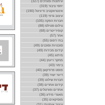
עיתונות ומגזינים (327)
יחסי ציבור (319)
אינטראקטיב ודיגיטל (190)
עיצוב גרפי (119)
חברות הפקה (105)
צילום סטילס (88)
קופירייטרים (68)
אחר (57)
בתי דפוס (55)
סוכנויות וסוכנים (49)
קידום מכירות (49)
מיתוג (45)
מחקר וייעוץ (44)
בימוי (43)
פוסט פרודקשן (40)
דיוור ישיר (39)
חברות שילוט (39)
קידום אתרים (38)
אתרים ופורטלים (37)
מאגרי מידע (36)
מוסיקאים (35)
עיצוב אומנותי (31)