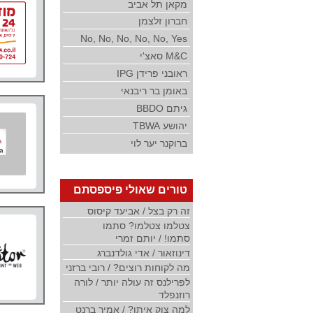
מקאן תל אביב
חברון זלצמן
No, No, No, No, No, Yes
M&C סאצ'י
ראובני פרידן IPG
באומן בר ריבנאי
גיתם BBDO
יהושע TBWA
ברוקנר יער לוי
טורים שאולי פיספסתם
זה רק בצל / אביעד קיסוס
צטלמו צטלמו? סתמו
סתמו! / יותם זמרי
דינוזאור / אדי גולדנברג
מה לקוחות רוצים? / רובי ברזני
לפרילנס זה עולה יותר / לורה
רוזנפלד
למה צוק איתן? / אמיר ברנט