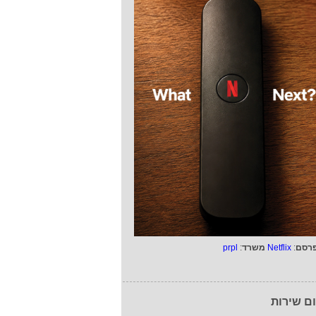
רסם
:
Netflix
משרד
:
prpl
ם שירות