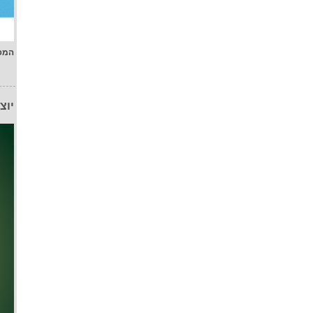
המפ
יוצ