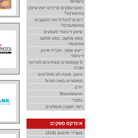
בישראל
האם עסקים צריכים יועץ שיווק
באינטרנט?
רוצים להגדיל את העוקבים
באינסטגרם?
שיווק דיגיטלי לעסקים
כסא מחשב, כסא מחשב
אורטופדי
ייעוץ עסקי, חברת שיווק
דיגיטלי
5 קונספטים מפתיעים לאירועי
חברה
עיצוב מנצח לא מחליפים
סמסונייט באח הגדול
יח"צ
Brandstorm
גולברי
רואי חשבון מומלצים
אינדקס ספקים
משרדי פרסום (418)