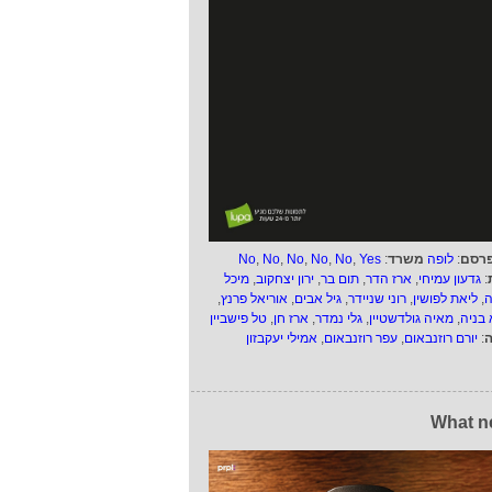
רסם
:
לופה
משרד
:
Yes
,
No
,
No
,
No
,
No
,
No
:
גדעון עמיחי
,
ארז הדר
,
תום בר
,
ירון יצחקוב
,
מיכל
ה
,
ליאת לפושין
,
רוני שניידר
,
גיל אבים
,
אוריאל פרנץ
,
 בניה
,
מאיה גולדשטיין
,
גלי נמדר
,
ארז חן
,
טל פישביין
ה
:
יורם רוזנבאום
,
עפר רוזנבאום
,
אמילי יעקבזון
What n