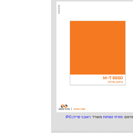
רסם
:
מזרחי טפחות
משרד
:
ראובני פרידן IPG