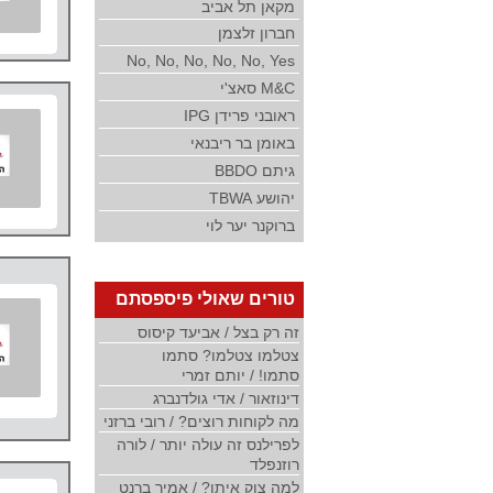
מקאן תל אביב
חברון זלצמן
No, No, No, No, No, Yes
M&C סאצ'י
ראובני פרידן IPG
באומן בר ריבנאי
גיתם BBDO
יהושע TBWA
ברוקנר יער לוי
טורים שאולי פיספסתם
זה רק בצל / אביעד קיסוס
צטלמו צטלמו? סתמו
סתמו! / יותם זמרי
דינוזאור / אדי גולדנברג
מה לקוחות רוצים? / רובי ברזני
לפרילנס זה עולה יותר / לורה
רוזנפלד
למה צוק איתן? / אמיר ברנט