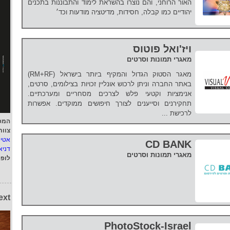
האור הרוחני, והם נוצרו בהשראת לימוד והתבוננות בתכנים
יהודיים כמו קבלה, חסידות, מדיטציה מודעות וכד׳
ויז'ואל פוטוס
מאגרי תמונות וסרטים
מאגר הסטוק הגדול והמקיף ביותר בישראל (RM+RF)
באתר החברה וניתן לרכוש אונליין זכויות בצילומים, סרטים,
אנימציות וקטעי פלש לצרכים מסחריים ומערכתיים.
תחקירנים וסייענים לצורך חיפושים ממוקדים. אפשרות
לרכישת ...
המפ
צוות
אטי
CD BANK
דניא
מאגרי תמונות וסרטים
לופ
ext
PhotoStock-Israel