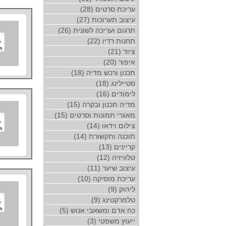
עריכת סרטים (28)
עיצוב תערוכות (27)
תרגום ועריכה לשונית (26)
תחנות רדיו (22)
ציוד (21)
איפור (20)
תכנון ורכש מדיה (18)
סטיילינג (18)
לימודים (16)
מדיה תכנון ובקרה (15)
מאגרי תמונות וסרטים (15)
צילום וידאו (14)
תוכנה ותקשורת (14)
קריינים (13)
טלוויזיה (12)
עיצוב שיער (11)
עריכת מוסיקה (10)
ליהוק (9)
טלמרקטינג (9)
כח אדם ומשאבי אנוש (5)
ייעוץ משפטי (3)