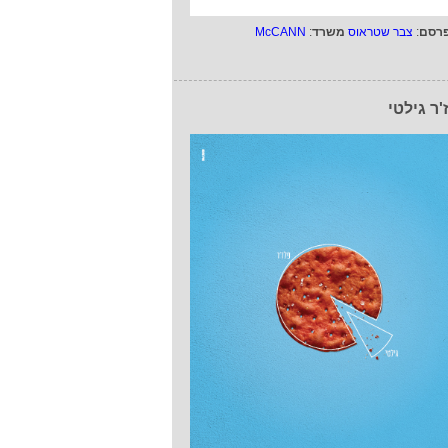
רסם
:
צבר שטראוס
משרד
:
McCANN
'ר גילטי