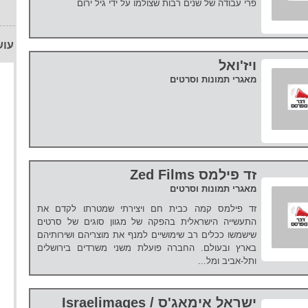
פרי עבודה של שנים רבות שצולמו על ידי גיל ירום
עוש
ויז'ואל
מאגרי תמונות וסרטים
זד פילמס Zed Films
מאגרי תמונות וסרטים
זד פילמס קמה כבית חם ויצירתי שמטרתו לקדם את
התעשייה הישראלית בהפקה של מגוון סוגים של סרטים
שישמשו ככלים רב שימושיים למנף את מוצריהם ושירותיהם
בארץ ובעולם. החברה פועלת משני משרדים בירושלים
ותל-אביב ומל...
ישראל אימאג'ס / Israelimages