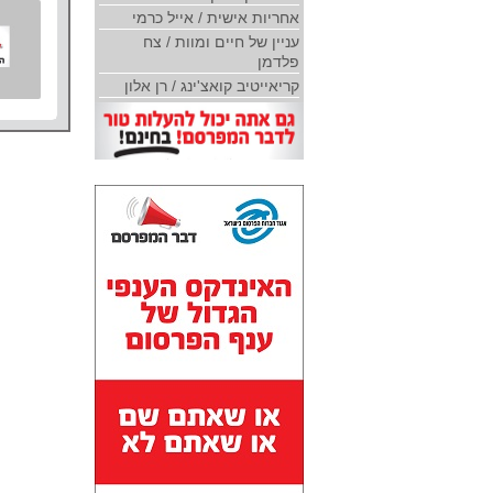
אחריות אישית / אייל כרמי
עניין של חיים ומוות / צח
פלדמן
קריאייטיב קואצ'ינג / רן אלון