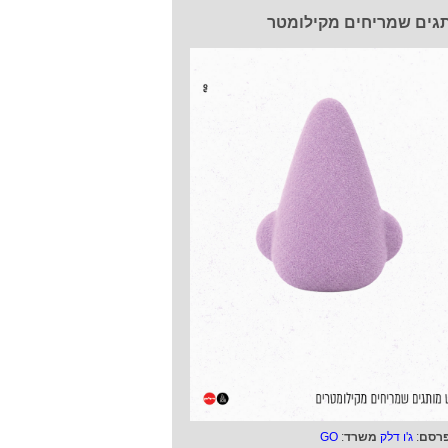
גים שמריחים מקילומטר
רסם
:
ג'ו דלק
משרד
:
GO