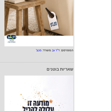
המפרסם
:
ד"ר גב
משרד
:
מנצ'
שאריות בוטנים