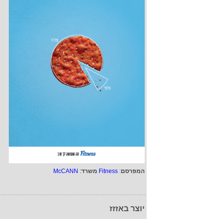
המפרסם
:
Fitness
משרד
:
McCANN
יוצר באזזז