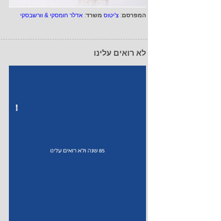
המפרסם
:
צ'יטוס
משרד
:
אדלר חומסקי & וורשבסקי
לא רואים עלינו