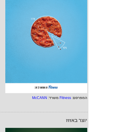
המפרסם
:
Fitness
משרד
:
McCANN
יוצר באזזז