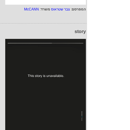
המפרסם
:
צבר שטראוס
משרד
:
McCANN
story