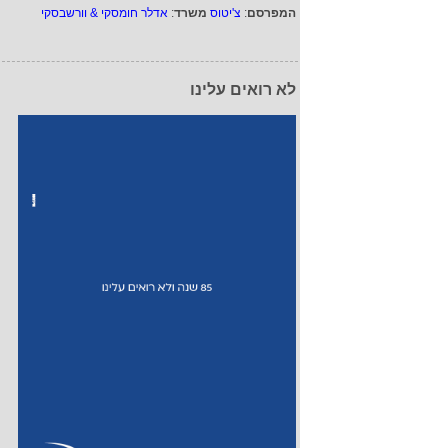
המפרסם
:
צ'יטוס
משרד
:
אדלר חומסקי & וורשבסקי
לא רואים עלינו