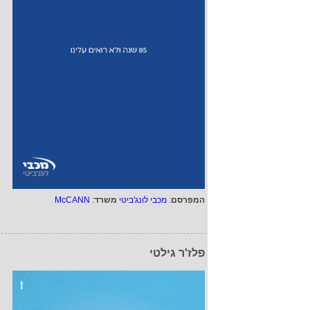
המפרסם
:
מכבי לונג'ביטי
משרד
:
McCANN
פלז'ר גילטי