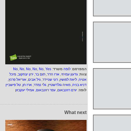
המפרסם
:
לופה
משרד
:
Yes
,
No
,
No
,
No
,
No
,
No
צוות
:
גדעון עמיחי
,
ארז הדר
,
תום בר
,
ירון יצחקוב
,
מיכל
אטיה
,
ליאת לפושין
,
רוני שניידר
,
גיל אבים
,
אוריאל פרנץ
,
דניא בניה
,
מאיה גולדשטיין
,
גלי נמדר
,
ארז חן
,
טל פישביין
לופה
:
יורם רוזנבאום
,
עפר רוזנבאום
,
אמילי יעקבזון
What next