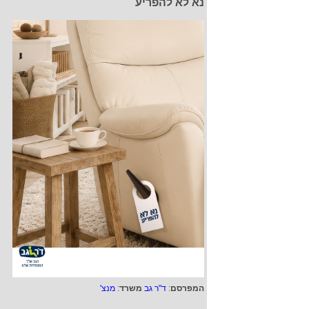
נא לא להפריע
המפרסם
:
ד"ר גב
משרד
:
מנצ'