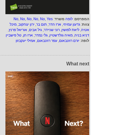
המפרסם
:
לופה
משרד
:
Yes
,
No
,
No
,
No
,
No
,
No
צוות
:
גדעון עמיחי
,
ארז הדר
,
תום בר
,
ירון יצחקוב
,
מיכל
אטיה
,
ליאת לפושין
,
רוני שניידר
,
גיל אבים
,
אוריאל פרנץ
,
דניא בניה
,
מאיה גולדשטיין
,
גלי נמדר
,
ארז חן
,
טל פישביין
לופה
:
יורם רוזנבאום
,
עפר רוזנבאום
,
אמילי יעקבזון
What next