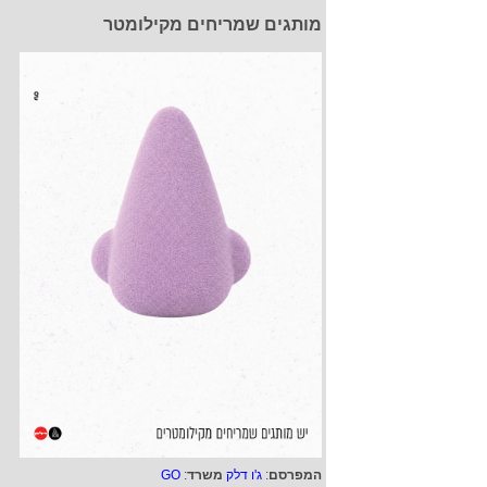
מותגים שמריחים מקילומטר
המפרסם
:
ג'ו דלק
משרד
:
GO