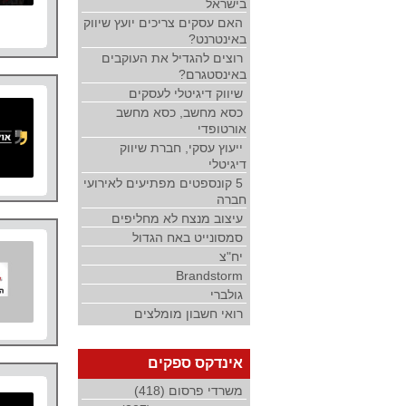
בישראל
האם עסקים צריכים יועץ שיווק
באינטרנט?
רוצים להגדיל את העוקבים
באינסטגרם?
שיווק דיגיטלי לעסקים
כסא מחשב, כסא מחשב
אורטופדי
ייעוץ עסקי, חברת שיווק
דיגיטלי
5 קונספטים מפתיעים לאירועי
חברה
עיצוב מנצח לא מחליפים
סמסונייט באח הגדול
יח"צ
Brandstorm
גולברי
רואי חשבון מומלצים
אינדקס ספקים
משרדי פרסום (418)