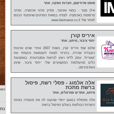
פוסט פרודקשן, חברות הפקה, אחר
אילן מנור - במאי ואניטור, מפיק סרטי אנימציה, וסרטי
פרסומת באנימציה. לצפיה במאות הסרטים שהפקתי הכנסו
לאתר שלי www.ilanmanor.co.il
איריס קורן
יחסי ציבור, מיתוג, אחר
שלום שמי איריס קורן, בשנת 2007 אחרי שנים ארוכות
כעובדת שכירה, בחרתי לצאת לעצמאות והקמתי את
'קאורית', עסק לליווי ויעוץ לנראות אסטרטגית, באמצעות
כלים מהעולמות המקצועיים שלי: יחסי ציבור, שיווק
והאדמיניסט...
אלה אלמוג - פסלי רשת, פיסול
ברשת מתכת
המפ
מיתוג, אתרים ופורטלים, אחר
אלה מפסלת בסגנון ייחודי שהקנה לה את מעמדה כאחת
היוצרות הבולטות בעולם הפיסול ברשת.
כתו