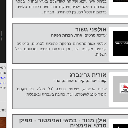
בניהול אישי ,ייצוג ושליחה לאודישנים בארץ ובחו"ל. בנוסף
הסוכנות מייצגת ילדים,תינוקות ובני נוער בסדרות טלויזיה,
פרסומות וקטלוגים. בין לקוחותינו: חברות ...
אולפני גשור
עריכת סרטים, אחר, חברות הפקה
אולפני גשור מתמחים בהפקת כתוביות לסרטים, סרטונים,
קורסים מקוונים ועוד, וכן בתרגום סרטים וסרטונים בכל
השפות.
המפ
צוות
אורית גרינברג
אטי
קופירייטרים, קידום אתרים, אחר
דניא
לופ
אורית גרינברג, שירותי כתיבה 'כל מילה כל טקסט'.
קופירייטינג לאינטרנט ועוד. כתיבה בעברית ובאנגלית.
ext
אילן מנור - במאי ואנימטור - מפיק
סרטי אנימציה