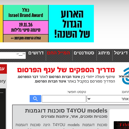
יגיטל
מיתוג
סטודנטים
המייל החם
דרושים
עבו
ory
חום:
טקסט חופשי:
T4YOU models סוכנות דוגמנות
סוכנויות וסוכנים, אחר, עיתונות ומגזינים
סוכנות דוגמנות T4YOU models הינה סוכנות דוגמנות