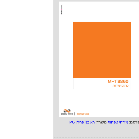
רסם
:
מזרחי טפחות
משרד
:
ראובני פרידן IPG