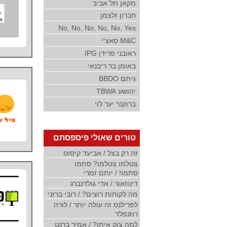
מקאן תל אביב
חברון זלצמן
No, No, No, No, No, Yes
M&C סאצ'י
ראובני פרידן IPG
באומן בר ריבנאי
גיתם BBDO
יהושע TBWA
ברוקנר יער לוי
טורים שאולי פיספסתם
זה רק בצל / אביעד קיסוס
צטלמו צטלמו? סתמו
סתמו! / יותם זמרי
דינוזאור / אדי גולדנברג
מה לקוחות רוצים? / רובי ברזני
לפרילנס זה עולה יותר / לורה
רוזנפלד
למה צוק איתן? / אמיר ברנט