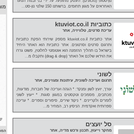
נון-סטופ (מכוונים). העסק מתופעל על ידי בני ובנות הנוער
האחראים על מגוון תחומים. ברשותנו 150 שלטי נון-סט...
מות
כתוביות ktuviot.co.il
עריכת סרטים, טלוויזיה, אחר
אתר כתוביות ktuviot.co.il מספק שירותי הפקת כתוביות
ותרגום סרטים וסרטונים. אתר כתוביות הוא האתר היחיד
בישראל בו תהליך ההזמנה הוא אוטומטי לחלוטין, פשוט גררו
את הוידאו שלכם אל האתר (drag & drop) ותקבלו מ...
לשוני
תרגום ועריכה לשונית, עיתונות ומגזינים, אחר
עורך, יועץ לשון ומנקד: * הגהה ועריכה של חוברות, מודעות,
מכתבים, מסמכים וטקסטים במגוון סוגות. * ייעוץ לשוני
לזמרים ולקריינים. * ניקוד שירים, סיפורים וספרים. * עריכה
ספרותית ואקדמית. הניסיון רב, המחיר מ...
סל יועצים
מחקר וייעוץ, תכנון ורכש מדיה, אחר
המפ