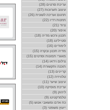
עריכת סרטים (28)
עיצוב תערוכות (27)
תרגום ועריכה לשונית (26)
תחנות רדיו (22)
ציוד (21)
איפור (20)
תכנון ורכש מדיה (18)
סטיילינג (18)
לימודים (16)
מדיה תכנון ובקרה (15)
מאגרי תמונות וסרטים (15)
צילום וידאו (14)
תוכנה ותקשורת (14)
קריינים (13)
טלוויזיה (12)
עיצוב שיער (11)
עריכת מוסיקה (10)
ליהוק (9)
טלמרקטינג (9)
כח אדם ומשאבי אנוש (5)
ייעוץ משפטי (3)