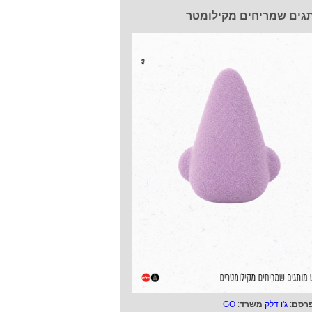
גים שמריחים מקילומטר
רסם
:
ג'ו דלק
משרד
:
GO