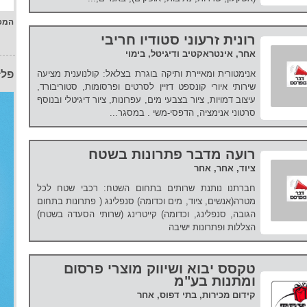
המפ
רונית זרעוני סטודיו חריבי
אחר, אינטראקטיב ודיגיטל, בימוי
אנימטורית ומאיירת ותיקה בוגרת בצלאל: קולנוענית מציעה
פלז
שירותי איורי קונספט דזיין לסרטים ופרסומות, סטוריבורד,
עיצוב דמויות, ציור בצבעי מים, עפרונות, ציור דיגיטלי ובנוסף
סרטוני אנימציה, הדפסי-משי . במסגר...
רועה מדבר פתרונות בשטח
ציוד, אחר, אחר
חברתנו נותנת שרותים בתחום השטח: רכבי שטח לכל
מטרה(אנשים, ציוד, מים וכדומה) סנפלינג ( פתרונות בתחום
הגובה, סנפלינג, וכדומה) קייטרינג (שרותי הסעדה בשטח)
הצללות ופתרונות ישיבה
טקסס יבוא ושיווק מוצרי פרסום
ומתנות בע"מ
קידום מכירות, בתי דפוס, אחר