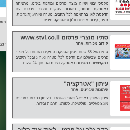
טקסס יבוא ושיווק מוצרי פרסום ומתנות בע"מ, מתמחה
באספקת מתנות, תשורות עסקיות ומוצרי פרסום עם
הדפסת לוגו בהתאמה לכל תקציב, מטרה ואירוע (תערוכות,
חגים, קידום מכירות וכ`ו) ובאספקה מידית.
המפ
סתיו מוצרי פרסום www.stvi.co.il
קידום מכירות, אחר
יוצ
סתיו מעל 35 שנות ניסיון אספקת גימיקים מתנות וכל מוצרי
פרסום שבעולם עם הדפס לכל מטרה ואירוע ובכל תקציב
במקצועיות במסירות באספקה מידית וגם תוך 24 שעות
עיתון "אטרקציה"
עיתונות ומגזינים, אחר
עיתון המופץ באריאל וישובי השומרון. בעיתון כתבות בעניינים
מוניציפאליים, פוליטיקה, ספורט, תרבות ובידור.
הדר גלר וגל פרמן - לאוד אנד קליר