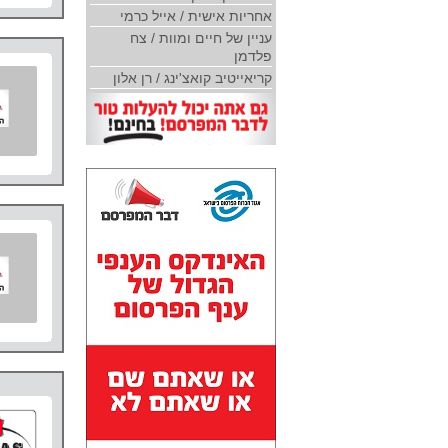
אחריות אישית / אייל כרמי
עניין של חיים ומוות / צח
פלדמן
קריאייטיב קואצ'ינג / רן אלון