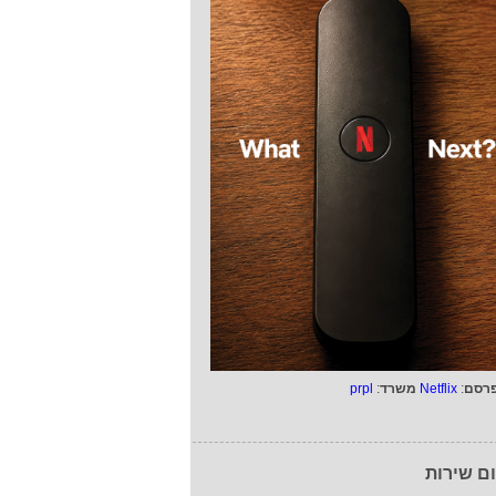
רסם
:
Netflix
משרד
:
prpl
ם שירות