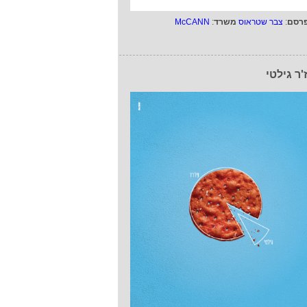
רסם
:
צבר שטראוס
משרד
:
McCANN
'ר גילטי