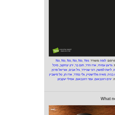
רסם
:
לופה
משרד
:
Yes
,
No
,
No
,
No
,
No
,
No
:
גדעון עמיחי
,
ארז הדר
,
תום בר
,
ירון יצחקוב
,
מיכל
ה
,
ליאת לפושין
,
רוני שניידר
,
גיל אבים
,
אוריאל פרנץ
,
 בניה
,
מאיה גולדשטיין
,
גלי נמדר
,
ארז חן
,
טל פישביין
ה
:
יורם רוזנבאום
,
עפר רוזנבאום
,
אמילי יעקבזון
What n