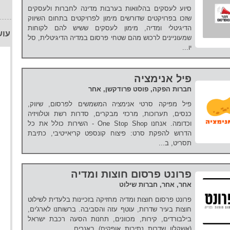
סיוע לעסקים בהלוואות בערבות מדינה לחברות ולעסקים
שזכו בפרויקטים שדורשים מימון לפרויקטים בתחום השיווק
הדיגיטלי ומדיה, מימון לעסקים ששיש להם לקוחות
עוש
שמעוניינים לרכוש מהם שטחי פרסום במדיה הדיגיטלית, סל
יו...
פיל אנימציה
חברות הפקה, פוסט פרודקשן, אחר
פיל מפיקה סרטי אנימציה המשמשים לפרסום, שיווק,
כנסים, תערוכות, מרכזי מבקרים, סדרות רשת וטלוויזיה
וכדומה. אנחנו One Stop Shop - השירות כולל את כל
הדרוש להפקת סרט: פיצוח קונספט קריאייטיבי, כתיבת
תסריט, ב...
פרונט פרסום חוצות ומדיה
אחר, אחר, חברות שילוט
פרונט פרסום חוצות ומדיה מחזיקה בזכיינות בלעדית לשילוט
חוצות בעיר שדרות, עוטף עזה והסביבה. ברשותנו לארג'ים,
בילבורדים, קירות, מכוונים, תחנות הסעה רכבת ישראל
(אשקלון, שדרות, נתיבות, אופקים), באנרים,...